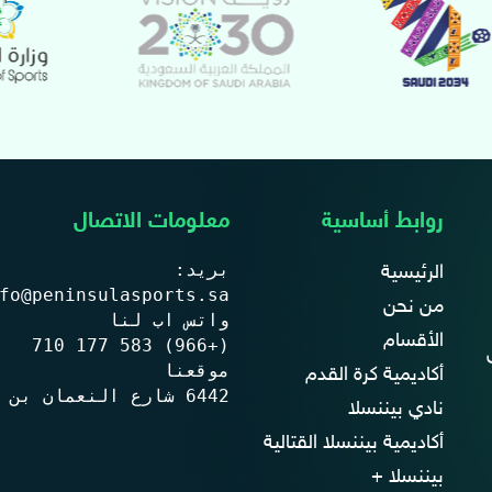
روابط أساسية
معلومات الاتصال
الرئيسية
من نحن
الأقسام
أكاديمية كرة القدم
6442 شارع النعمان بن سنان الدوحة الشمالية, الظهران 34249, المملكة العربية السعودية
نادي بيننسلا
أكاديمية بيننسلا القتالية
بيننسلا +